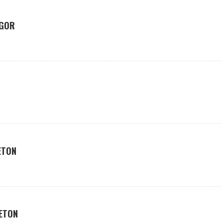
EGOR
ETON
ETON