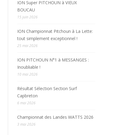
ION Super PITCHOUN à VIEUX
BOUCAU
15 juin 2026
ION Championnat Pitchoun à La Lette:
tout simplement exceptionnel !
25 mai 2026
ION PITCHOUN N°1 à MESSANGES :
Inoubliable !
10 mai 2026
Résultat Sélection Section Surf
Capbreton
6 mai 2026
Championnat des Landes WATTS 2026
3 mai 2026