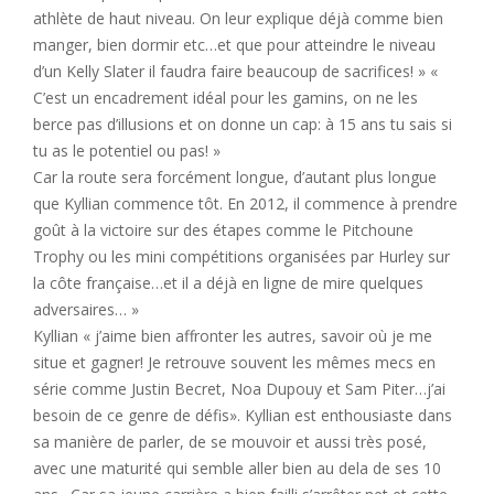
athlète de haut niveau. On leur explique déjà comme bien
manger, bien dormir etc…et que pour atteindre le niveau
d’un Kelly Slater il faudra faire beaucoup de sacrifices! » «
C’est un encadrement idéal pour les gamins, on ne les
berce pas d’illusions et on donne un cap: à 15 ans tu sais si
tu as le potentiel ou pas! »
Car la route sera forcément longue, d’autant plus longue
que Kyllian commence tôt. En 2012, il commence à prendre
goût à la victoire sur des étapes comme le Pitchoune
Trophy ou les mini compétitions organisées par Hurley sur
la côte française…et il a déjà en ligne de mire quelques
adversaires… »
Kyllian « j’aime bien affronter les autres, savoir où je me
situe et gagner! Je retrouve souvent les mêmes mecs en
série comme Justin Becret, Noa Dupouy et Sam Piter…j’ai
besoin de ce genre de défis». Kyllian est enthousiaste dans
sa manière de parler, de se mouvoir et aussi très posé,
avec une maturité qui semble aller bien au dela de ses 10