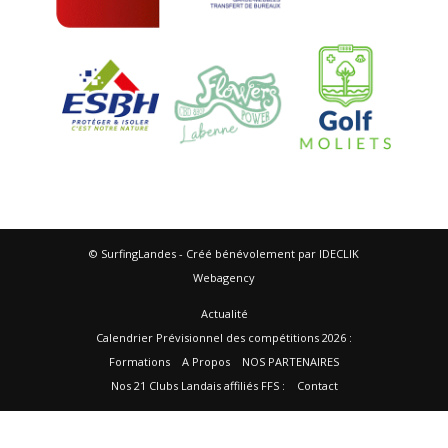
© SurfingLandes - Créé bénévolement par IDECLIK
Webagency
Actualité
Calendrier Prévisionnel des compétitions 2026 :
Formations
A Propos
NOS PARTENAIRES
Nos 21 Clubs Landais affiliés FFS :
Contact