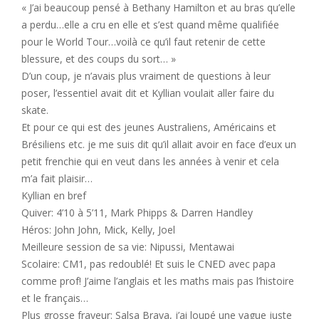
« J’ai beaucoup pensé à Bethany Hamilton et au bras qu’elle
a perdu…elle a cru en elle et s’est quand même qualifiée
pour le World Tour…voilà ce qu’il faut retenir de cette
blessure, et des coups du sort… »
D’un coup, je n’avais plus vraiment de questions à leur
poser, l’essentiel avait dit et Kyllian voulait aller faire du
skate.
Et pour ce qui est des jeunes Australiens, Américains et
Brésiliens etc. je me suis dit qu’il allait avoir en face d’eux un
petit frenchie qui en veut dans les années à venir et cela
m’a fait plaisir…
Kyllian en bref
Quiver: 4’10 à 5’11, Mark Phipps & Darren Handley
Héros: John John, Mick, Kelly, Joel
Meilleure session de sa vie: Nipussi, Mentawai
Scolaire: CM1, pas redoublé! Et suis le CNED avec papa
comme prof! J’aime l’anglais et les maths mais pas l’histoire
et le français…
Plus grosse frayeur: Salsa Brava, j’ai loupé une vague juste