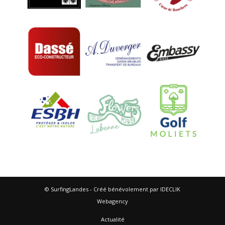
© SurfingLandes - Créé bénévolement par IDECLIK
Webagency
Actualité