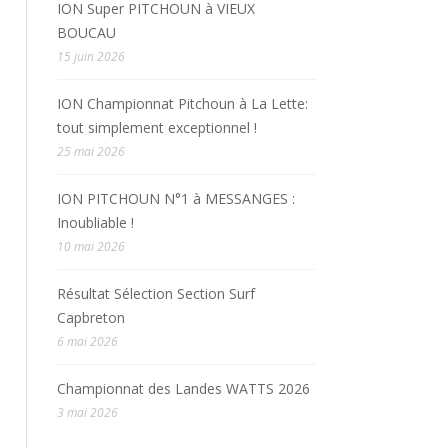
ION Super PITCHOUN à VIEUX
BOUCAU
15 juin 2026
ION Championnat Pitchoun à La Lette:
tout simplement exceptionnel !
25 mai 2026
ION PITCHOUN N°1 à MESSANGES :
Inoubliable !
10 mai 2026
Résultat Sélection Section Surf
Capbreton
6 mai 2026
Championnat des Landes WATTS 2026
3 mai 2026