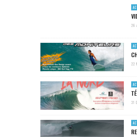
AC
VI
26 
AC
CH
22 
AC
TÉ
31 
AC
RE