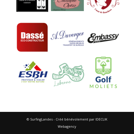
© SurfingLandes - Créé bénévolement par IDECLIK
Webagency