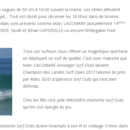
ues vagues de 50 cm à 1m20 suivant la marée. Les séries débutent
pit… Tout est réunit pour décerner les 18 titres dans de bonnes
ème
landais sont présents comme Marc LACOMARE (actuellement 14
BORDE, Noah et Ethan CAPDEVILLE ou encore l’infatigable Fred
Tous ces surfeurs nous offrent un magnifique spectacle
en déployant un surf de qualité. C’est avec maturité que
Marc LACOMARE (
Hossegor Surf Club
) devient
Champion des Landes Surf Open 2017 talonné de près
par Aldric GOD (
Capbreton Surf Club
) qui s’est bien
défendu.
Chez les fille c’est Jade MAGNIEN (
Santocha Surf Club
)
qui tire son épingle du jeu.
Santocha Surf Club
) donne l’exemple à son fil et s’adjuge 3 titres dans