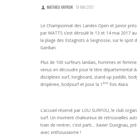
MATHIEU VAYRON
19 MAI 2017
Le Championnat des Landes Open et Junior prés
par WATTS s’est déroulé le 13 et 14 mai 2017 au
la plage des Estagnots à Seignosse, sur le spot 
Gardian.
Plus de 100 surfeurs landais, hommes et femme
venus en découdre pour le titre départemental d
disciplines surf, longboard, stand-up paddle, bo
ère
dropknee, bodysurf et pour la 1
fois Alaïa.
L’accueil réservé par LOU SURFOU, le club organi
surf. Un moment chaleureux de retrouvailles auto
train de rentrer, c’est parti… Xavier Duvignau, pr
avec enthousiasme !