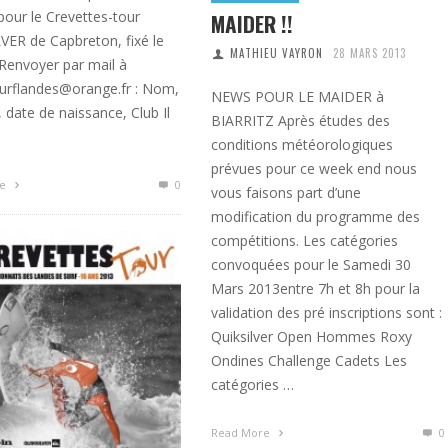
 pour le Crevettes-tour
MAIDER !!
VER de Capbreton, fixé le
MATHIEU VAYRON
28 MARS 2013
 Renvoyer par mail à
urflandes@orange.fr : Nom,
NEWS POUR LE MAIDER à
date de naissance, Club Il
BIARRITZ Après études des
conditions météorologiques
prévues pour ce week end nous
re
0
vous faisons part d’une
modification du programme des
compétitions. Les catégories
convoquées pour le Samedi 30
Mars 2013entre 7h et 8h pour la
validation des pré inscriptions sont :
Quiksilver Open Hommes Roxy
Ondines Challenge Cadets Les
catégories …
Read More
0