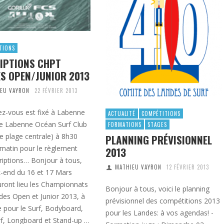
TIONS
IPTIONS CHPT
S OPEN/JUNIOR 2013
EU VAYRON
22 FÉVRIER 2013
ez-vous est fixé à Labenne
ACTUALITÉ
COMPÉTITIONS
le Labenne Océan Surf Club
FORMATIONS
STAGES
e plage centrale) à 8h30
PLANNING PRÉVISIONNEL
matin pour le règlement
2013
riptions… Bonjour à tous,
MATHIEU VAYRON
12 FÉVRIER 2013
-end du 16 et 17 Mars
uront lieu les Championnats
Bonjour à tous, voici le planning
des Open et Junior 2013, à
prévisionnel des compétitions 2013
 pour le Surf, Bodyboard,
pour les Landes: à vos agendas! -
f, Longboard et Stand-up …