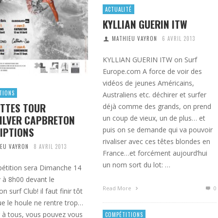
ACTUALITÉ
KYLLIAN GUERIN ITW
MATHIEU VAYRON
6 AVRIL 2013
KYLLIAN GUERIN ITW on Surf
Europe.com A force de voir des
vidéos de jeunes Américains,
TIONS
Australiens etc. déchirer et surfer
TTES TOUR
déjà comme des grands, on prend
ILVER CAPBRETON
un coup de vieux, un de plus… et
IPTIONS
puis on se demande qui va pouvoir
rivaliser avec ces têtes blondes en
EU VAYRON
8 AVRIL 2013
France…et forcément aujourd’hui
un nom sort du lot: …
étition sera Dimanche 14
dv à 8h00 devant le
Read More
0
 surf Club! il faut finir tôt
e le houle ne rentre trop…
 à tous, vous pouvez vous
COMPÉTITIONS