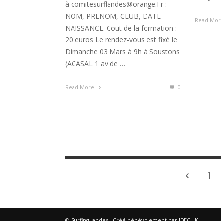
à comitesurflandes@orange.Fr :
NOM, PRENOM, CLUB, DATE
Read Mo
NAISSANCE. Cout de la formation :
20 euros Le rendez-vous est fixé le
Dimanche 03 Mars à 9h à Soustons
(ACASAL 1 av de …
Read More
0
1
© SurfingLandes - Créé bénévolement par IDECLIK