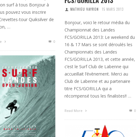
FCS/GORILLA 2013
Bon surf à tous Bonjour à
MATHIEU VAYRON
15 MARS 2013
us pouvez vous inscrire
Crevettes-tour Quiksilver de
Bonjour, voici le retour média du
on, …
Championnat des Landes
FCS/GORILLA 2013: Le weekend du
re
0
16 & 17 Mars se sont déroulés les
Championnats des Landes
FCS/GORILLA 2013, et cette année,
c’est le Surf Club de Labenne qui
accueillait l’évènement. Merci au
Club de Labenne et au partenaire
titre FCS/GORILLA qui a
récompensé tous les finalistes!! …
Read More
0