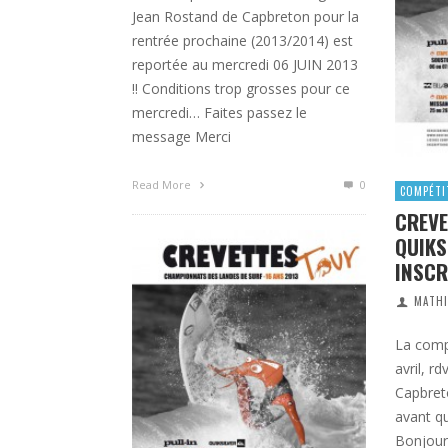
Jean Rostand de Capbreton pour la
rentrée prochaine (2013/2014) est
reportée au mercredi 06 JUIN 2013
!! Conditions trop grosses pour ce
mercredi… Faites passez le
message Merci
Read More
0
COMPÉTI
CREVE
QUIKS
INSCR
MATHI
La comp
avril, r
Capbreton
avant qu
Bonjour