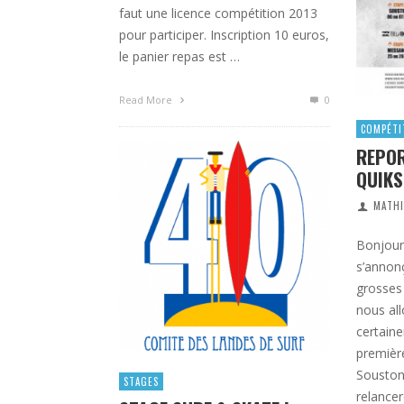
faut une licence compétition 2013
pour participer. Inscription 10 euros,
le panier repas est …
Read More
0
COMPÉTI
REPOR
QUIKS
MATHI
Bonjour 
s’annon
grosses 
nous all
certain
premièr
Soustons
STAGES
relancer