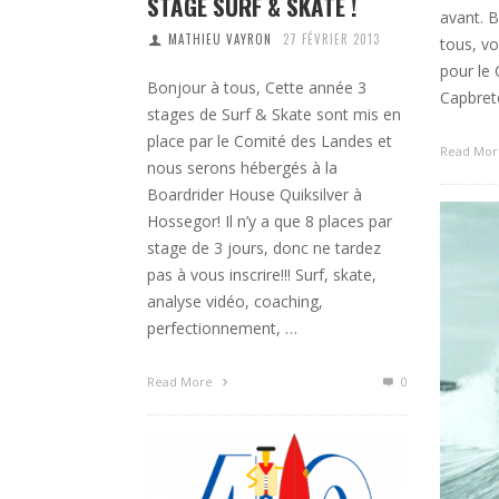
STAGE SURF & SKATE !
avant. 
MATHIEU VAYRON
27 FÉVRIER 2013
tous, vo
pour le 
Bonjour à tous, Cette année 3
Capbret
stages de Surf & Skate sont mis en
place par le Comité des Landes et
Read Mo
nous serons hébergés à la
Boardrider House Quiksilver à
Hossegor! Il n’y a que 8 places par
stage de 3 jours, donc ne tardez
pas à vous inscrire!!! Surf, skate,
analyse vidéo, coaching,
perfectionnement, …
Read More
0