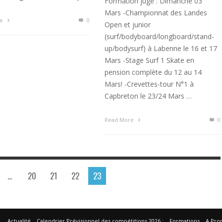
Formation juge : Dimanche 03
Mars -Championnat des Landes
re
0
Open et junior
(surf/bodyboard/longboard/stand-
up/bodysurf) à Labenne le 16 et 17
Mars -Stage Surf 1 Skate en
pension complète du 12 au 14
Mars! -Crevettes-tour N°1 à
Capbreton le 23/24 Mars …
Read More
0
…
20
21
22
23
Actualité
Calendrier Prévisionnel des compétitions 2026 :
Formations
A Pro