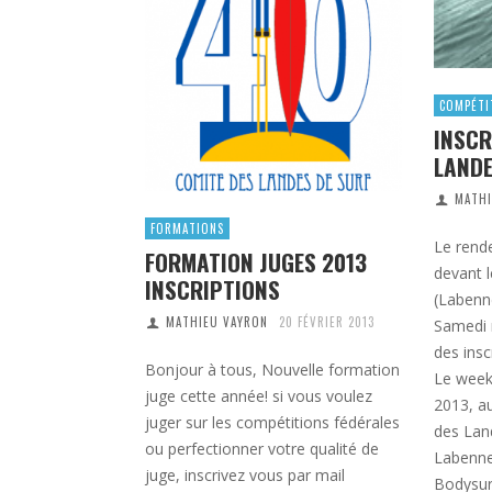
COMPÉTI
INSCR
LANDE
MATHI
FORMATIONS
Le rend
FORMATION JUGES 2013
devant 
INSCRIPTIONS
(Labenn
MATHIEU VAYRON
20 FÉVRIER 2013
Samedi 
des insc
Bonjour à tous, Nouvelle formation
Le week
juge cette année! si vous voulez
2013, a
juger sur les compétitions fédérales
des Lan
ou perfectionner votre qualité de
Labenne
juge, inscrivez vous par mail
Bodysur