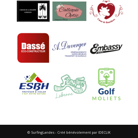
© SurfingLandes - Créé bénévolement par IDECLIK