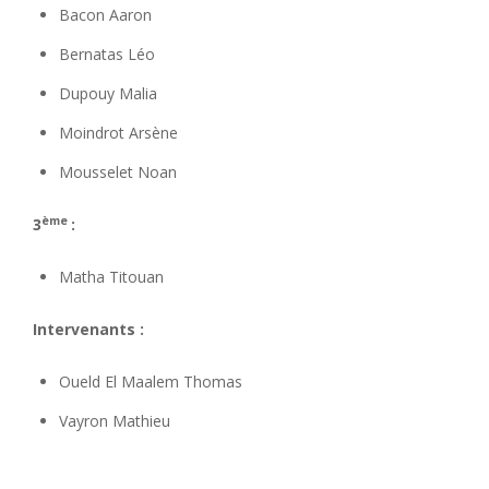
Bacon Aaron
Bernatas Léo
Dupouy Malia
Moindrot Arsène
Mousselet Noan
ème
3
:
Matha Titouan
Intervenants :
Oueld El Maalem Thomas
Vayron Mathieu