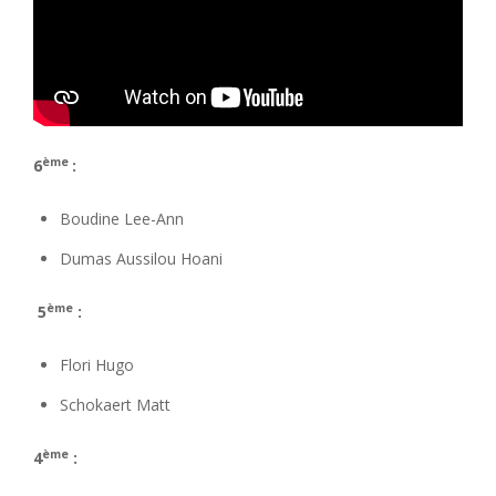
ème
6
:
Boudine Lee-Ann
Dumas Aussilou Hoani
ème
5
:
Flori Hugo
Schokaert Matt
ème
4
: