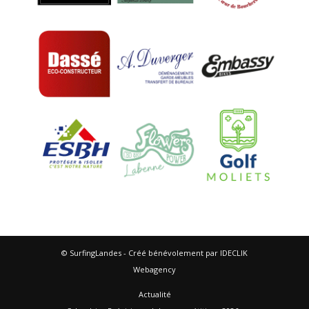
© SurfingLandes - Créé bénévolement par IDECLIK
Webagency
Actualité