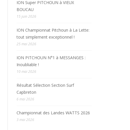
ION Super PITCHOUN à VIEUX
BOUCAU
15 juin 2026
ION Championnat Pitchoun à La Lette:
tout simplement exceptionnel !
25 mai 2026
ION PITCHOUN N°1 à MESSANGES :
Inoubliable !
10 mai 2026
Résultat Sélection Section Surf
Capbreton
6 mai 2026
Championnat des Landes WATTS 2026
3 mai 2026