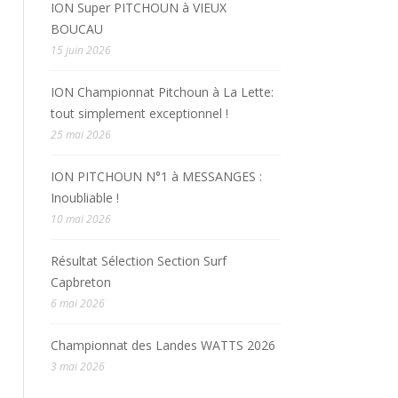
ION Super PITCHOUN à VIEUX
BOUCAU
15 juin 2026
ION Championnat Pitchoun à La Lette:
tout simplement exceptionnel !
25 mai 2026
ION PITCHOUN N°1 à MESSANGES :
Inoubliable !
10 mai 2026
Résultat Sélection Section Surf
Capbreton
6 mai 2026
Championnat des Landes WATTS 2026
3 mai 2026