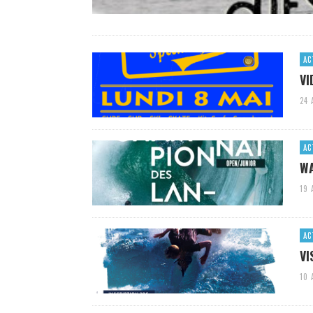
AC
VI
24 
AC
WA
19 
AC
VI
10 