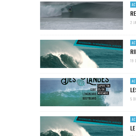
AC
RE
2 J
AC
RI
19 
AC
LE
5 D
AC
LE