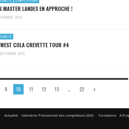
TUALITÉ
COMPÉTITIONS
S MASTER LANDES EN APPROCHE !
NOVEMBRE 2016
TUALITÉ
WEST COLA CREVETTE TOUR #4
 SEPTEMBRE 2016
9
10
11
12
13
…
22
Actualité
Calendrier Prévisionnel des compétitions 2026 :
Formations
A Pro