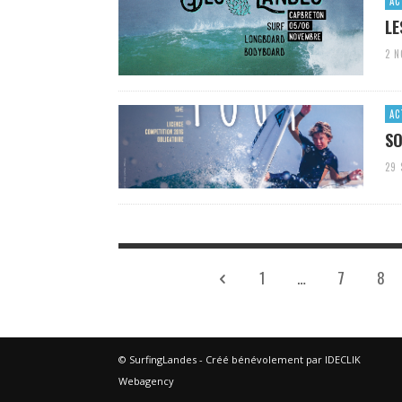
AC
LE
2 
AC
SO
29
1
…
7
8
© SurfingLandes - Créé bénévolement par IDECLIK
Webagency