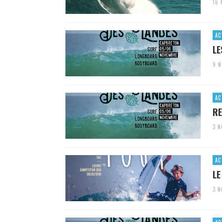
16
AC
LE
9 
AC
RE
3 
AC
LE
3 