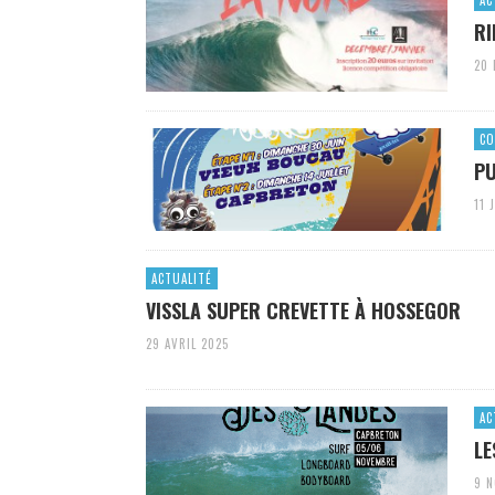
AC
RI
20 
CO
PU
11 
ACTUALITÉ
VISSLA SUPER CREVETTE À HOSSEGOR
29 AVRIL 2025
AC
LE
9 