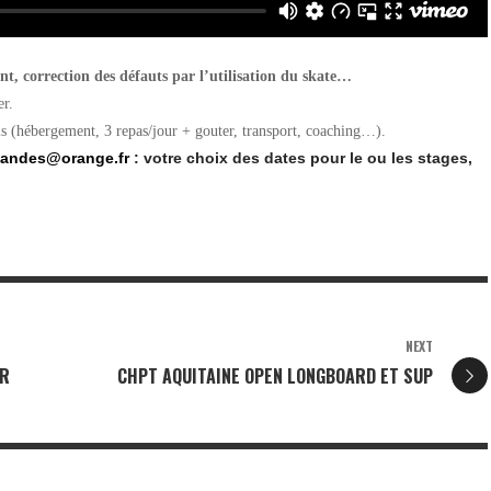
nt, correction des défauts par l’utilisation du skate…
er.
is (hébergement, 3 repas/jour + gouter, transport, coaching…).
landes@orange.fr
: votre choix des dates pour le ou les stages,
.
NEXT
ER
CHPT AQUITAINE OPEN LONGBOARD ET SUP