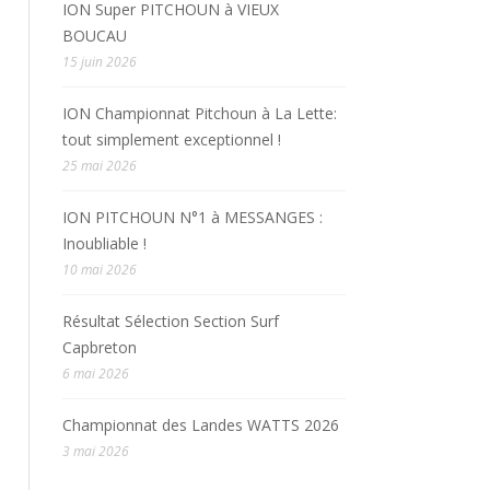
ION Super PITCHOUN à VIEUX
BOUCAU
15 juin 2026
ION Championnat Pitchoun à La Lette:
tout simplement exceptionnel !
25 mai 2026
ION PITCHOUN N°1 à MESSANGES :
Inoubliable !
10 mai 2026
Résultat Sélection Section Surf
Capbreton
6 mai 2026
Championnat des Landes WATTS 2026
3 mai 2026