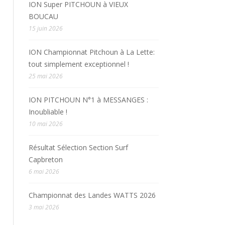
ION Super PITCHOUN à VIEUX
BOUCAU
15 juin 2026
ION Championnat Pitchoun à La Lette:
tout simplement exceptionnel !
25 mai 2026
ION PITCHOUN N°1 à MESSANGES :
Inoubliable !
10 mai 2026
Résultat Sélection Section Surf
Capbreton
6 mai 2026
Championnat des Landes WATTS 2026
3 mai 2026