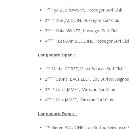
er
1
Tya ZEBROWSKY, Hossegor Surf Club
ème
2
Zoe JACQUIN, Hossegor Surf Club
ème
3
Naia MONTE, Hossegor Surf Club
ème
4
, Lee-Ann BOUDINE Hossegor Surf Clu
Longboard Open :
er
1
Martin CORET, Vieux Boucau Surf Club
ème
2
Gabriel BACHELET, Lou Surfou Seignoss
ème
3
Louis JAMET, Mimizan Surf Club
ème
4
Max JAMET, Mimizan Surf Club
Longboard Espoir :
er
1
Kieren BOUDINE, Lou Surfou Seignosse S