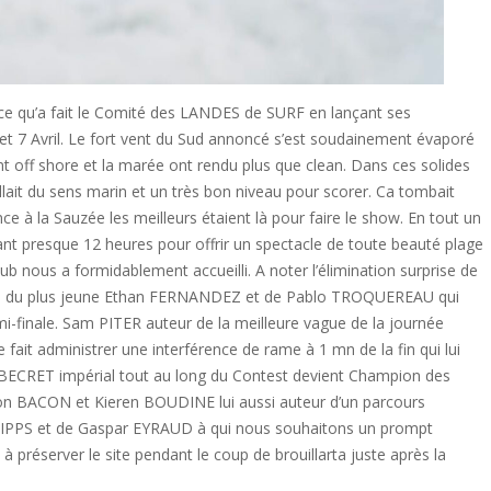
est ce qu’a fait le Comité des LANDES de SURF en lançant ses
7 Avril. Le fort vent du Sud annoncé s’est soudainement évaporé
ent off shore et la marée ont rendu plus que clean. Dans ces solides
llait du sens marin et un très bon niveau pour scorer. Ca tombait
nce à la Sauzée les meilleurs étaient là pour faire le show. En tout un
ant presque 12 heures pour offrir un spectacle de toute beauté plage
 nous a formidablement accueilli. A noter l’élimination surprise de
ours du plus jeune Ethan FERNANDEZ et de Pablo TROQUEREAU qui
i-finale. Sam PITER auteur de la meilleure vague de la journée
 fait administrer une interférence de rame à 1 mn de la fin qui lui
in BECRET impérial tout au long du Contest devient Champion des
n BACON et Kieren BOUDINE lui aussi auteur d’un parcours
PHIPPS et de Gaspar EYRAUD à qui nous souhaitons un prompt
à préserver le site pendant le coup de brouillarta juste après la