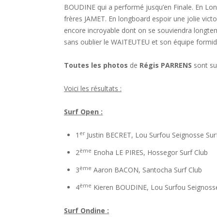
BOUDINE qui a performé jusqu’en Finale. En Lo
frères JAMET. En longboard espoir une jolie vic
encore incroyable dont on se souviendra longtem
sans oublier le WAITEUTEU et son équipe formid
Toutes les photos
de
Régis PARRENS
sont su
Voici les résultats :
Surf Open :
er
1
Justin BECRET, Lou Surfou Seignosse Sur
ème
2
Enoha LE PIRES, Hossegor Surf Club
ème
3
Aaron BACON, Santocha Surf Club
ème
4
Kieren BOUDINE, Lou Surfou Seignosse
Surf Ondine :