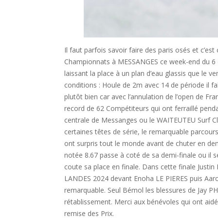
Il faut parfois savoir faire des paris osés et c’
Championnats à MESSANGES ce week-end du 6 et 
laissant la place à un plan d’eau glassis que le v
conditions : Houle de 2m avec 14 de période il fa
plutôt bien car avec l’annulation de l’open de Fra
record de 62 Compétiteurs qui ont ferraillé pend
centrale de Messanges ou le WAITEUTEU Surf Club
certaines têtes de série, le remarquable parc
ont surpris tout le monde avant de chuter en dem
notée 8.67 passe à coté de sa demi-finale ou il se
coute sa place en finale. Dans cette finale Just
LANDES 2024 devant Enoha LE PIERES puis Aaro
remarquable. Seul Bémol les blessures de Jay 
rétablissement. Merci aux bénévoles qui ont aidé 
remise des Prix.