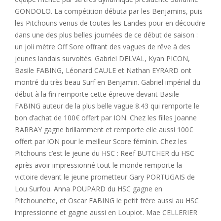
GONDOLO. La compétition débuta par les Benjamins, puis
les Pitchouns venus de toutes les Landes pour en découdre
dans une des plus belles journées de ce début de saison :
un joli mètre Off Sore offrant des vagues de rêve à des
jeunes landais survoltés. Gabriel DELVAL, Kyan PICON,
Basile FABING, Léonard CAULE et Nathan EYRARD ont
montré du très beau Surf en Benjamin. Gabriel impérial du
début à la fin remporte cette épreuve devant Basile
FABING auteur de la plus belle vague 8.43 qui remporte le
bon d’achat de 100€ offert par ION. Chez les filles Joanne
BARBAY gagne brillamment et remporte elle aussi 100€
offert par ION pour le meilleur Score féminin. Chez les
Pitchouns c’est le jeune du HSC : Reef BUTCHER du HSC
après avoir impressionné tout le monde remporte la
victoire devant le jeune prometteur Gary PORTUGAIS de
Lou Surfou. Anna POUPARD du HSC gagne en
Pitchounette, et Oscar FABING le petit frère aussi au HSC
impressionne et gagne aussi en Loupiot. Mae CELLERIER